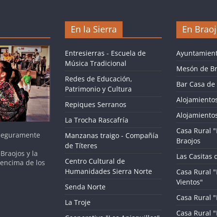
En la Sierra
En Brao
Entresierras - Escuela de
Ayuntamient
Música Tradicional
Mesón de Br
Redes de Educación,
Bar Casa de 
Patrimonio y Cultura
Alojamientos
Repiques Serranos
Alojamientos
La Trocha Rascafría
Casa Rural "
 seguramente
Manzanas traigo - Compañía
Braojos
de Títeres
Braojos y la
Las Casitas 
Centro Cultural de
 encima de los
Humanidades Sierra Norte
Casa Rural "
Vientos"
Senda Norte
Casa Rural "L
La Troje
Casa Rural 