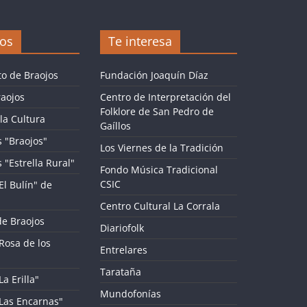
jos
Te interesa
o de Braojos
Fundación Joaquín Díaz
aojos
Centro de Interpretación del
Folklore de San Pedro de
la Cultura
Gaíllos
 "Braojos"
Los Viernes de la Tradición
 "Estrella Rural"
Fondo Música Tradicional
CSIC
El Bulín" de
Centro Cultural La Corrala
de Braojos
Diariofolk
Rosa de los
Entrelares
Tarataña
a Erilla"
Mundofonías
"Las Encarnas"