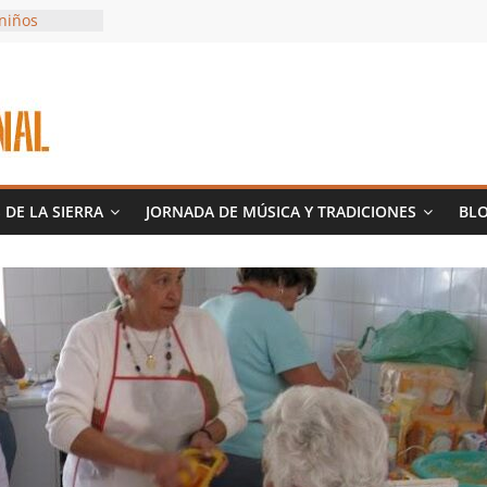
 niños
s y Vaquillas
olatada
deño
 DE LA SIERRA
JORNADA DE MÚSICA Y TRADICIONES
BL