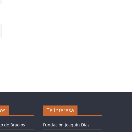
jos
Te interesa
o de Braojos
Fundación Joaquín Díaz