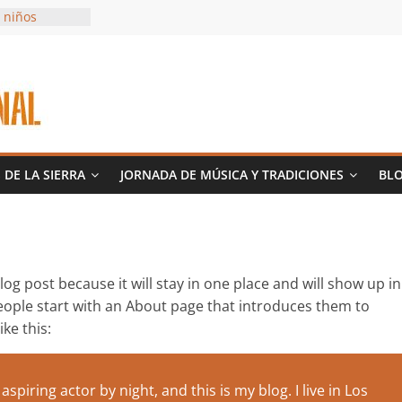
 niños
as y Vaquillas
colatada
deño
 DE LA SIERRA
JORNADA DE MÚSICA Y TRADICIONES
BL
blog post because it will stay in one place and will show up in
eople start with an About page that introduces them to
ike this:
spiring actor by night, and this is my blog. I live in Los