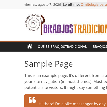
Saltar
viernes, agosto 7, 2026
Lo último:
Ornitología para
al
Taller de Máscar
Aguinaldo y Cho
contenido
Rehusaillo Navi
Hilos con Alma
Braojos
Tradicional
QUÉ ES BRAOJOSTRADICIONAL
BRAOJOS
Cultura
tradicional
Sample Page
en
Braojos
This is an example page. It’s different from a 
de
your site navigation (in most themes). Most p
la
Sierra
potential site visitors. It might say something l
Hi there! I’m a bike messenger by day, a