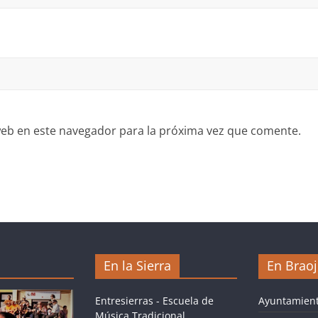
eb en este navegador para la próxima vez que comente.
En la Sierra
En Brao
Entresierras - Escuela de
Ayuntamient
Música Tradicional