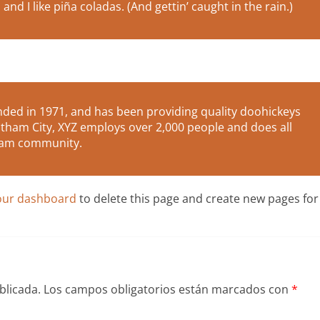
nd I like piña coladas. (And gettin’ caught in the rain.)
ed in 1971, and has been providing quality doohickeys
Gotham City, XYZ employs over 2,000 people and does all
tham community.
our dashboard
to delete this page and create new pages for
blicada.
Los campos obligatorios están marcados con
*