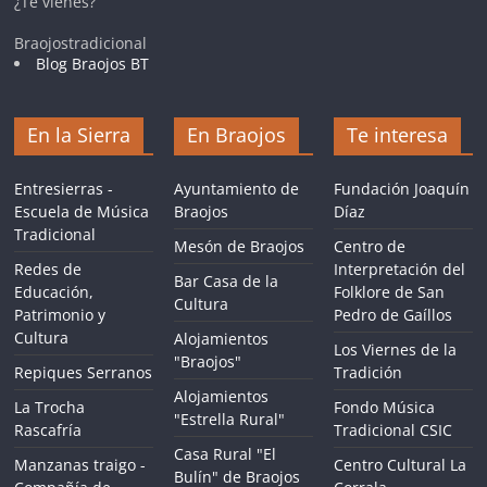
¿Te vienes?
Braojostradicional
Blog Braojos BT
En la Sierra
En Braojos
Te interesa
Entresierras -
Ayuntamiento de
Fundación Joaquín
Escuela de Música
Braojos
Díaz
Tradicional
Mesón de Braojos
Centro de
Redes de
Interpretación del
Bar Casa de la
Educación,
Folklore de San
Cultura
Patrimonio y
Pedro de Gaíllos
Cultura
Alojamientos
Los Viernes de la
"Braojos"
Repiques Serranos
Tradición
Alojamientos
La Trocha
Fondo Música
"Estrella Rural"
Rascafría
Tradicional CSIC
Casa Rural "El
Manzanas traigo -
Centro Cultural La
Bulín" de Braojos