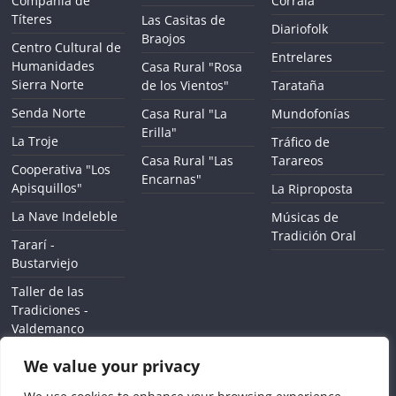
Compañía de
Corrala
Títeres
Las Casitas de
Diariofolk
Braojos
Centro Cultural de
Entrelares
Humanidades
Casa Rural "Rosa
Sierra Norte
de los Vientos"
Tarataña
Senda Norte
Casa Rural "La
Mundofonías
Erilla"
La Troje
Tráfico de
Casa Rural "Las
Tarareos
Cooperativa "Los
Encarnas"
Apisquillos"
La Riproposta
La Nave Indeleble
Músicas de
Tradición Oral
Tararí -
Bustarviejo
Taller de las
Tradiciones -
Valdemanco
We value your privacy