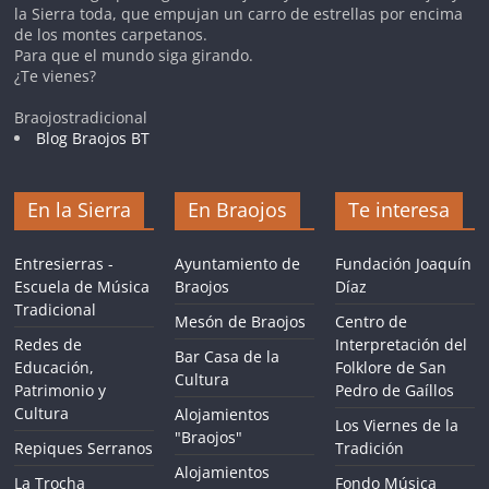
la Sierra toda, que empujan un carro de estrellas por encima
de los montes carpetanos.
Para que el mundo siga girando.
¿Te vienes?
Braojostradicional
Blog Braojos BT
En la Sierra
En Braojos
Te interesa
Entresierras -
Ayuntamiento de
Fundación Joaquín
Escuela de Música
Braojos
Díaz
Tradicional
Mesón de Braojos
Centro de
Redes de
Interpretación del
Bar Casa de la
Educación,
Folklore de San
Cultura
Patrimonio y
Pedro de Gaíllos
Cultura
Alojamientos
Los Viernes de la
"Braojos"
Repiques Serranos
Tradición
Alojamientos
La Trocha
Fondo Música