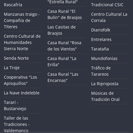
"Estrella Rural"
Rascafría
Tradicional CSIC
Casa Rural "El
Manzanas traigo -
Centro Cultural La
Bulín" de Braojos
Compañía de
Corrala
Títeres
Las Casitas de
Diariofolk
Braojos
Centro Cultural de
Entrelares
Humanidades
Casa Rural "Rosa
Sierra Norte
de los Vientos"
Tarataña
Senda Norte
Casa Rural "La
Mundofonías
Erilla"
La Troje
Tráfico de
Casa Rural "Las
Tarareos
Cooperativa "Los
Encarnas"
Apisquillos"
La Riproposta
La Nave Indeleble
Músicas de
Tradición Oral
Tararí -
Bustarviejo
Taller de las
Tradiciones -
Valdemanco