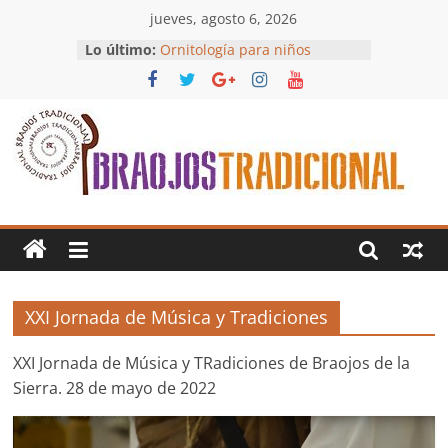
Saltar
jueves, agosto 6, 2026
al
Lo último:
Ornitología para niños
contenido
Taller de Máscaras y Vaquillas
Aguinaldo y Chocolatada
Rehusaillo Navideño
Hilos con Alma
Braojos
Tradicional
Cultura
tradicional
XXI Jornada de Música y Tradiciones
en
Braojos
XXI Jornada de Música y TRadiciones de Braojos de la
de
Sierra. 28 de mayo de 2022
la
Sierra