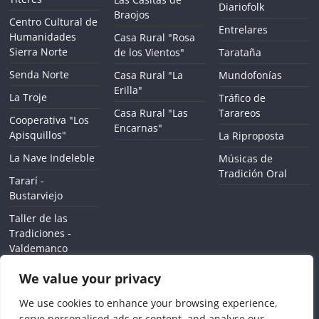
Diariofolk
Braojos
Centro Cultural de
Entrelares
Humanidades
Casa Rural "Rosa
Sierra Norte
de los Vientos"
Tarataña
Senda Norte
Casa Rural "La
Mundofonías
Erilla"
La Troje
Tráfico de
Casa Rural "Las
Tarareos
Cooperativa "Los
Encarnas"
Apisquillos"
La Riproposta
La Nave Indeleble
Músicas de
Tradición Oral
Tararí -
Bustarviejo
Taller de las
Tradiciones -
Valdemanco
We value your privacy
We use cookies to enhance your browsing experience,
serve personalised ads or content, and analyse our