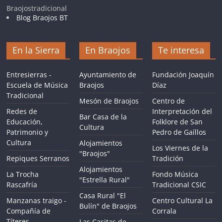
Braojostradicional
Blog Braojos BT
En la Sierra
En Braojos
Te interesa
Entresierras -
Ayuntamiento de
Fundación Joaquín
Escuela de Música
Braojos
Díaz
Tradicional
Mesón de Braojos
Centro de
Redes de
Interpretación del
Bar Casa de la
Educación,
Folklore de San
Cultura
Patrimonio y
Pedro de Gaíllos
Cultura
Alojamientos
Los Viernes de la
"Braojos"
Repiques Serranos
Tradición
Alojamientos
La Trocha
Fondo Música
"Estrella Rural"
Rascafría
Tradicional CSIC
Casa Rural "El
Manzanas traigo -
Centro Cultural La
Bulín" de Braojos
Compañía de
Corrala
Títeres
Las Casitas de