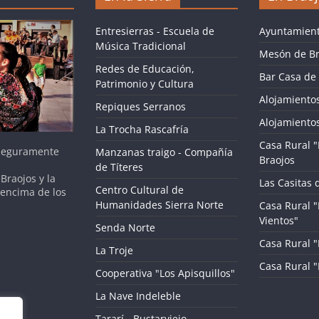
Entresierras - Escuela de
Ayuntamient
Música Tradicional
Mesón de Br
Redes de Educación,
Bar Casa de 
Patrimonio y Cultura
Alojamientos
Repiques Serranos
Alojamientos
La Trocha Rascafría
Casa Rural "
 seguramente
Manzanas traigo - Compañía
Braojos
de Títeres
Braojos y la
Las Casitas 
Centro Cultural de
 encima de los
Humanidades Sierra Norte
Casa Rural "
Vientos"
Senda Norte
Casa Rural "L
La Troje
Casa Rural 
Cooperativa "Los Apisquillos"
La Nave Indeleble
Tararí - Bustarviejo