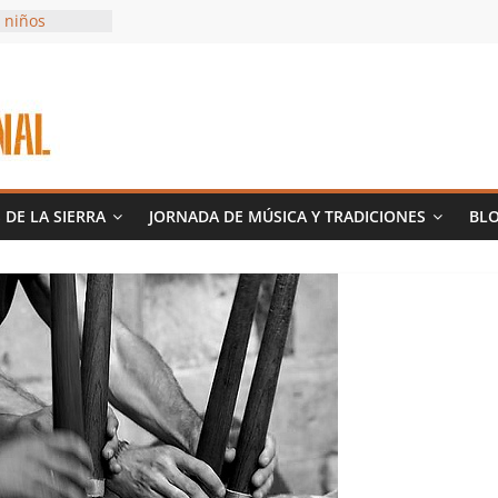
 niños
as y Vaquillas
colatada
deño
 DE LA SIERRA
JORNADA DE MÚSICA Y TRADICIONES
BL