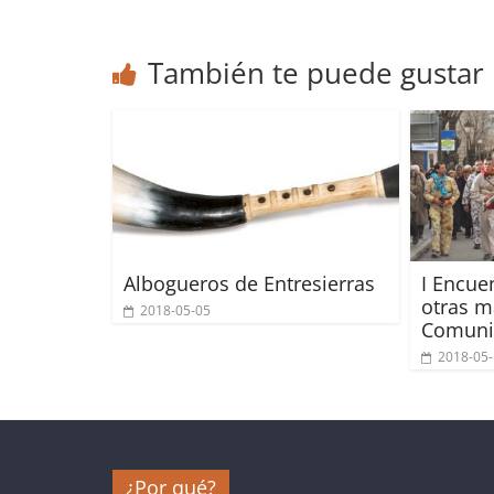
También te puede gustar
Albogueros de Entresierras
I Encue
otras m
2018-05-05
Comuni
2018-05
¿Por qué?