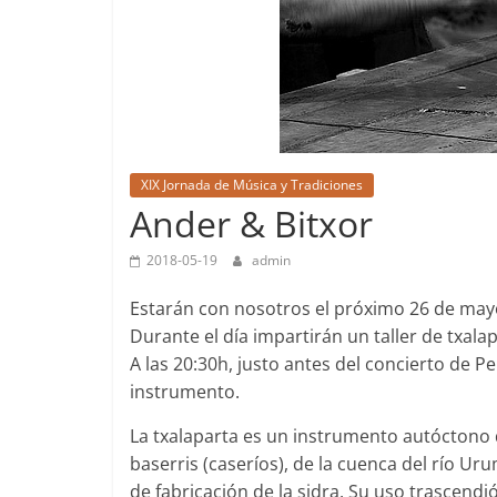
XIX Jornada de Música y Tradiciones
Ander & Bitxor
2018-05-19
admin
Estarán con nosotros el próximo 26 de may
Durante el día impartirán un taller de txalap
A las 20:30h, justo antes del concierto de P
instrumento.
La txalaparta es un instrumento autóctono d
baserris (caseríos), de la cuenca del río U
de fabricación de la sidra. Su uso trascendi