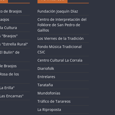
o de Braojos
Fundación Joaquín Díaz
aojos
Centro de Interpretación del
Folklore de San Pedro de
la Cultura
Gaíllos
 "Braojos"
Los Viernes de la Tradición
 "Estrella Rural"
Fondo Música Tradicional
CSIC
El Bulín" de
Centro Cultural La Corrala
de Braojos
Diariofolk
Rosa de los
Entrelares
Tarataña
a Erilla"
Mundofonías
"Las Encarnas"
Tráfico de Tarareos
La Riproposta