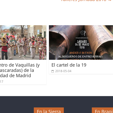
ntro de Vaquillas (y
El cartel de la 19
ascaradas) de la
2018-05-04
dad de Madrid
-17
En la Sierra
En Brao