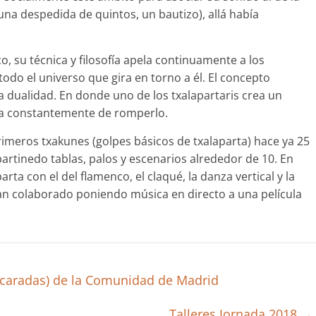
 una despedida de quintos, un bautizo), allá había
 su técnica y filosofía apela continuamente a los
odo el universo que gira en torno a él. El concepto
la dualidad. En donde uno de los txalapartaris crea un
rata constantemente de romperlo.
rimeros txakunes (golpes básicos de txalaparta) hace ya 25
artinedo tablas, palos y escenarios alrededor de 10. En
rta con el del flamenco, el claqué, la danza vertical y la
han colaborado poniendo música en directo a una película
ascaradas) de la Comunidad de Madrid
Talleres Jornada 2018
→